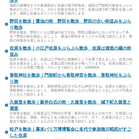
歩き
成田の新勝寺までの参道散歩と佐倉の城下町散歩。成田は門前町の参道をぶらり
散歩がたのしいですよ。それと佐倉を街歩きです。佐倉は城下町で散歩を楽しめ
ます。成田と佐倉をオリジナル写真で紹介します。
野田を散歩｜醤油の街 野田を散歩 野田の古い街並みをぶら
り散歩
野田を散歩。野田といえば醤油の街ですね。野田は醤油のにおいがするって本
当？野田の街を散歩しましょう。醤油の野田をオリジナル写真で紹介します。野
田の街散歩を楽しみましょう。
佐原を散歩｜小江戸佐原をぶらぶら散歩 佐原は酒造の蔵の街
並み
佐原を散歩します。佐原は江戸時代に商家町として水運で栄えました。佐原の街
並みを散歩をしましょう。佐原は昔の街並みが残っていますね。佐原を散歩して
オリジナル写真で観光・グルメまで紹介します。SAWARA
香取神社を散歩｜門前町から香取神宮を散歩 香取神社をぶら
り旅
香取神宮を散歩します。香取神宮は巨大で広大な神宮ですね。佐原から散歩して
香取神宮へ向かいました。香取神宮を散歩しながら写真をとりましたので写真を
たくさんで紹介します。
久留里を散歩｜新井白石の街・久留里を散歩 城下町久留里と
酒造
久留里を散歩。久留里は江戸時代の学者・新井白石を生んだ街です。久留里には
古い街並み、酒造、寺社などあり散歩が楽しいです。さて、久留里の見どころを
散歩で撮影したたくさんのオリジナル写真で紹介します。
松戸を散歩｜幕末パリ万博博覧会に名代で参加徳川昭武がすご
した住居