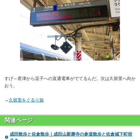
すげ～君津から逗子への直通電車がでてるんだ。次は久留里へ向か
おう。
→
久留里をぐるり旅
関連ページ
成田散歩と佐倉散歩｜成田山新勝寺の参道散歩と佐倉城下町街