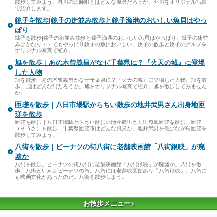
散歩してみよう。外川の漁師町とはどんな風景だろうか。外川をオリジナル写真
で紹介します。
銚子を散歩|銚子の街並み散歩と銚子漁港のおいしい魚貝はやっ
ぱり
銚子を散歩|銚子の街並み散歩と銚子漁港のおいしい魚貝はやっぱり。銚子の街並
みはかなり・・でもやっぱり銚子の魚はおいしい。銚子の散歩と銚子のグルメを
オリジナル写真で紹介。
旭を散歩｜あの木曾義昌がなぜ千葉県に？『火天の城』に登場
した人物
旭を散歩｜あの木曾義昌がなぜ千葉県に？『火天の城』に登場した人物。旭を散
歩。旭はどんな街だろうか。旭をオリジナル写真で紹介。旭を散歩してみません
か。
匝瑳を散歩｜八日市場駅からちい散歩の地井武男さん出身地匝
瑳を散歩
匝瑳を散歩｜八日市場駅からちい散歩の地井武男さん出身地匝瑳を散歩。匝瑳
（そうさ）を散歩、千葉県匝瑳市はどんな風景か。地井武男を偲びながら匝瑳を
散歩してみよう。
八街を散歩｜ピーナツの街八街に老舗映画館「八街銀映」が廃
墟か
八街を散歩。ピーナツの街八街に老舗映画館「八街銀映」が廃墟か。八街を散
歩。八街といえばピーナツの街。八街には老舗映画館あり「八街銀映」。八街に
も映画文化があったのだ。八街を散歩しよう。
お散歩メニュー♪