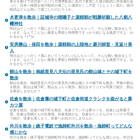
青天を衝けで渋沢栄一とパリ万博博覧会に名代で参加した徳川昭武に存在感があ
った。日本へ帰国を徳川昭武が過ごした場所がここ戸定（とじょう）邸だ。徳川
昭武はどんな想いで過ごしたのだろうか。
木更津を散歩｜証城寺の狸囃子と源頼朝が戦勝祈願した八剱八
幡神社
明日はどこへ行く？風にきいてください♪なんちゃって。そんな軽い散歩をして
います。なんてことない風景も季節と時間帯ですっかり絵になる風景ですよ、わ
かるかな？(^^)v
安房勝山・保田を散歩｜源頼朝の上陸地と菱川師宣・見返り美
人
明日はどこへ行く？風にきいてください♪なんちゃって。そんな軽い散歩をして
います。なんてことない風景も季節と時間帯ですっかり絵になる風景ですよ、わ
かるかな？(^^)v
館山を散歩｜南総里見八犬伝の里見氏の館山城とその城下町を
散歩
館山を散歩。南総里見八犬伝の里見氏の館山城とその城下町を散歩。早春の館山
を散歩。館山は城下町。館山をぶらり散歩。館山をオリジナル写真で紹介。館山
を散歩しませんか？
佐倉を散歩｜佐倉藩の城下町と佐倉街道クランクを曲がると豚
カツ屋
佐倉を散歩。佐倉の城下町を散歩。佐倉でランチは豚カツを。佐倉には和菓子
屋。佐倉は長嶋さんの出身地。佐倉高校かな、佐倉をたくさんのオリジナル写真
で紹介。佐倉を楽しもう。佐倉へお出かけしませんか。
外川を散歩｜銚子電鉄で漁師町外川を散歩・漁師町ってどんな
感じかな
外川を散歩｜銚子電鉄で漁師町外川を散歩・漁師町ってどんな感じかな。外川を