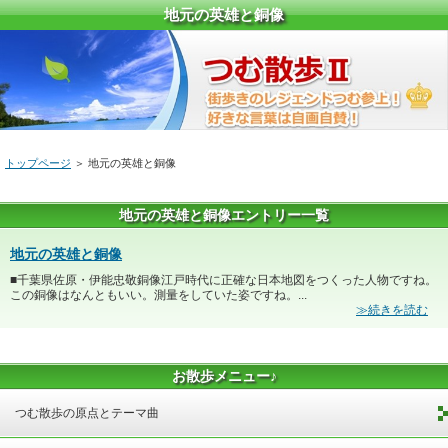
地元の英雄と銅像
トップページ
＞ 地元の英雄と銅像
地元の英雄と銅像エントリー一覧
地元の英雄と銅像
■千葉県佐原・伊能忠敬銅像江戸時代に正確な日本地図をつくった人物ですね。
この銅像はなんともいい。測量をしていた姿ですね。...
≫続きを読む
お散歩メニュー♪
つむ散歩の原点とテーマ曲