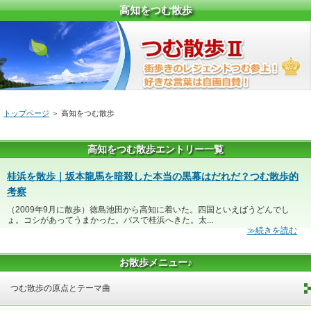
高知をつむ散歩
トップページ
＞ 高知をつむ散歩
高知をつむ散歩エントリー一覧
桂浜を散歩｜坂本龍馬を暗殺した本当の黒幕はだれだ？つむ散歩的
考察
（2009年9月に散歩）徳島池田から高知に着いた。四国といえばうどんでし
ょ。コシがあってうまかった。バスで桂浜へきた。太...
≫続きを読む
お散歩メニュー♪
つむ散歩の原点とテーマ曲