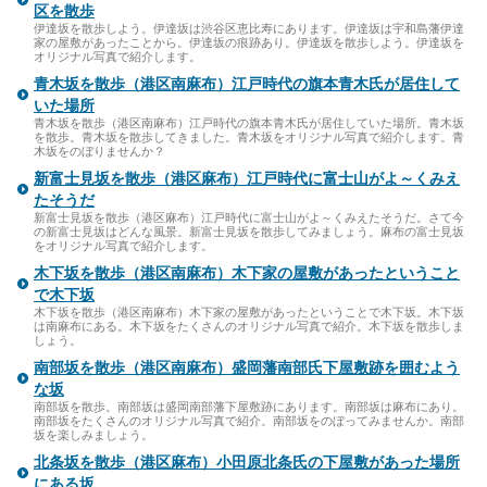
区を散歩
伊達坂を散歩しよう。伊達坂は渋谷区恵比寿にあります。伊達坂は宇和島藩伊達
家の屋敷があったことから。伊達坂の痕跡あり。伊達坂を散歩しよう。伊達坂を
オリジナル写真で紹介します。
青木坂を散歩（港区南麻布）江戸時代の旗本青木氏が居住して
いた場所
青木坂を散歩（港区南麻布）江戸時代の旗本青木氏が居住していた場所。青木坂
を散歩。青木坂を散歩してきました。青木坂をオリジナル写真で紹介します。青
木坂をのぼりませんか？
新富士見坂を散歩（港区麻布）江戸時代に富士山がよ～くみえ
たそうだ
新富士見坂を散歩（港区麻布）江戸時代に富士山がよ～くみえたそうだ。さて今
の新富士見坂はどんな風景。新富士見坂を散歩してみましょう。麻布の富士見坂
をオリジナル写真で紹介します。
木下坂を散歩（港区南麻布）木下家の屋敷があったということ
で木下坂
木下坂を散歩（港区南麻布）木下家の屋敷があったということで木下坂。木下坂
は南麻布にある。木下坂をたくさんのオリジナル写真で紹介。木下坂を散歩しま
しょう。
南部坂を散歩（港区南麻布）盛岡藩南部氏下屋敷跡を囲むよう
な坂
南部坂を散歩。南部坂は盛岡南部藩下屋敷跡にあります。南部坂は麻布にあり。
南部坂をたくさんのオリジナル写真で紹介。南部坂をのぼってみませんか。南部
坂を楽しみましょう。
北条坂を散歩（港区麻布）小田原北条氏の下屋敷があった場所
にある坂