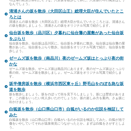
なんでしょう。
清浦さんの坂を散歩（大田区山王）総理大臣が住んでいたとこ
ろとは
清浦さんの坂を散歩（大田区山王）総理大臣が住んでいたところとは。清浦さん
の坂を散歩しましょう。清浦さんの坂をオリジナル写真で紹介します。
仙台坂を散歩（品川区）夕暮れに仙台藩の屋敷があった仙台坂
をぶらり
仙台坂を散歩。仙台坂は品川区に。仙台坂を夕暮れに散歩。仙台坂は仙台藩の屋
敷があった。仙台坂をぶらり散歩。仙台坂をオリジナル写真で紹介。仙台坂を散
歩しよう。
ゼームズ坂を散歩（南品川）夜のゼームズ坂はとっぷり夜の街
かな
ゼームズ坂を散歩。ゼームズ坂は南品川にあります。夜のゼームズ坂はとっぷり
夜の街。ゼームズ坂を散歩しましょ。ゼームズ坂をオリジナル写真で紹介しま
す。
坂半僧房坂を散歩（横浜市西区東ヶ丘）野毛山をのぼる急な坂
道を散歩
坂を散歩しましょう。坂をのぼって街を見下ろしましょう。坂には歴史がありま
す。この坂をいったい何人歩いたのでしょうか。坂の楽しみ方を案内。さぁ坂に
出かけましょう。
白狐坂を散歩（山口県山口市）白狐がいるのか伝説を検証して
みた
白狐坂を散歩（山口県山口市）白狐がいるのか伝説を検証してみた。白狐が池で
傷をいやしていてそれが温泉発見につながったとか。まずは白狐をさがすとしよ
う。