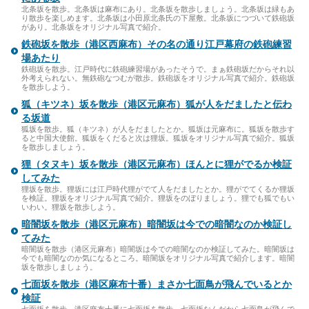
北条坂を散歩。北条坂は麻布にあり。北条坂を散歩しましょう。北条坂は緑もあ
り散歩を楽しめます。北条坂は小田原北条氏の下屋敷。北条坂につづいて鉄砲坂
があり。北条坂をオリジナル写真で紹介。
鉄砲坂を散歩（港区西麻布）その名の通り江戸幕府の鉄砲練習
場あたり
鉄砲坂を散歩。江戸時代に鉄砲練習場があったそうで。まぁ鉄砲坂だからそれ以
外考えられない。無鉄砲なつむが散歩。鉄砲坂をオリジナル写真で紹介。鉄砲坂
を散歩しよう。
狐（キツネ）坂を散歩（港区元麻布）狐が人をだましたと伝わ
る坂道
狐坂を散歩。狐（キツネ）が人をだましたとか。狐坂は元麻布に。狐坂を散歩す
ると中国大使館。狐坂をくだると次は狸坂。狐坂をオリジナル写真で紹介。狐坂
を散歩しましょう。
狸（タヌキ）坂を散歩（港区元麻布）ほんとに狸がでるか検証
してみた
狸坂を散歩。狸坂には江戸時代狸がでて人をだましたとか。狸がでてくるか狸坂
を検証。狸坂をオリジナル写真で紹介。狸坂をのぼりましょう。狸でも狐でもい
いわい。狸坂を散歩しよう。
暗闇坂を散歩（港区元麻布）暗闇坂は今での暗闇なのか検証し
てみた
暗闇坂を散歩（港区元麻布）暗闇坂は今での暗闇なのか検証してみた。暗闇坂は
今でも暗闇なのか気になるところ。暗闇坂をオリジナル写真で紹介します。暗闇
坂を散歩しましょう。
七面坂を散歩（港区麻布十番）まさか七面鳥が飛んでいるとか
検証
七面坂を散歩。港区麻布十番に七面坂を散歩。七面坂なんだから七面鳥が飛んで