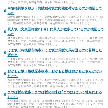
ひぐらし坂の楽しみ方を案内。さぁ坂に出かけましょう。
向陵稲荷坂を散歩｜向陵稲荷坂に向陵稲荷があるのか検証して
みた
向陵稲荷坂を散歩しましょう。向陵稲荷坂をのぼって街を見下ろしましょう。向
陵稲荷坂には歴史があります。この向陵稲荷坂をいったい何人歩いたのでしょう
か。向陵稲荷坂の楽しみ方を案内。さぁ向陵稲荷坂に出かけましょう。
異人坂（文京区弥生2丁目）に異人が散歩しているのか検証して
みた
異人坂を散歩しましょう。異人坂をのぼって街を見下ろしましょう。異人坂には
歴史があります。この異人坂をいったい何人歩いたのでしょうか。異人坂の楽し
み方を案内。さぁ異人坂に出かけましょう。
うま坂（相模原市橋本）うま坂は馬坂で馬が登るのに苦戦した
坂だと
うま坂を散歩しましょう。うま坂をのぼって街を見下ろしましょう。つむ坂には
歴史があります。このうま坂をいったい何人歩いたのでしょうか。うま坂の楽し
み方を案内。さぁうま坂に出かけましょう。
おかもと坂（相模原市橋本）おかもと坂はおかもとさんがでい
たとか
おかもと坂を散歩しましょう。おかもと坂をのぼって街を見下ろしましょう。お
かもと坂には歴史があります。このおかもと坂をいったい何人歩いたのでしょう
か。おかもと坂の楽しみ方を案内。さぁおかもと坂に出かけましょう。
まつば坂を散歩｜まつば坂の由来は｢まつば｣という地名にある
らしい
まつば坂を散歩しましょう。まつば坂をのぼって街を見下ろしましょう。まつば
坂には歴史があります。このまつば坂をいったい何人歩いたのでしょうか。まつ
ば坂の楽しみ方を案内。さぁまつば坂に出かけましょう。