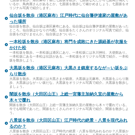
いるか、鳥肉屋さんがあるとか。七面坂を散歩して確かめましょう。七面坂をオ
リジナル写真で紹介します。
仙台坂を散歩（港区麻布）江戸時代に仙台藩伊達家の屋敷があ
った場所
仙台坂を散歩。仙台坂は港区麻布にある。仙台坂は仙台藩伊達家の屋敷があった
ところ。仙台坂はかなりの勾配。仙台坂をたくさんのオリジナル写真で紹介。仙
台坂をのぼりませんか。仙台坂はきついわ～。
一本松坂を散歩（港区麻布）将門を成敗にきた源経基が衣服を
かけた松
一本松坂を散歩。一本松坂は港区にあり。一本松坂には氷川神社、大使館あり。
一本松坂にある一本松は伝説がある。一本松坂をオリジナル写真で紹介。一本松
坂を散歩しよう。
大黒坂を散歩（港区元麻布）大黒さま鎮座するなが～い坂をぶ
らり散歩
大黒坂を散歩。大黒坂には大黒さまが鎮座。大黒坂は元麻布。大黒坂をぶらり散
歩、大黒坂はなが～い坂だな。大黒坂をオリジナル写真で紹介。大黒坂を散歩し
ましょう。
闇坂を散歩（大田区山王）上総一宮藩主加納久宜の屋敷から
木々で覆れ
闇坂を散歩（大田区山王）上総一宮藩主加納久宜の屋敷から木々で覆れている。
今でも暗闇であった。闇坂をたくさんのオリジナル写真で紹介。闇坂を散歩しよ
う。
八景坂を散歩（大田区山王）江戸時代の絶景・八景を現代みれ
るのか？
八景坂を散歩（大田区山王）江戸時代の絶景・八景を現代みれるのか？八景坂か
らは海の絶景がみれたそうな。八景坂を散歩してみた。八景坂の今の風景はどう