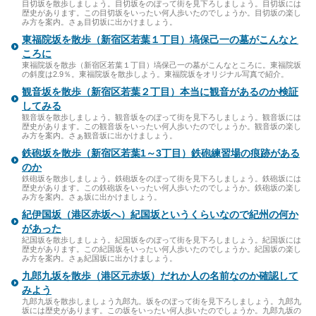
目切坂を散歩しましょう。目切坂をのぼって街を見下ろしましょう。目切坂には
歴史があります。この目切坂をいったい何人歩いたのでしょうか。目切坂の楽し
み方を案内。さぁ目切坂に出かけましょう。
東福院坂を散歩（新宿区若葉１丁目）塙保己一の墓がこんなと
ころに
東福院坂を散歩（新宿区若葉１丁目）塙保己一の墓がこんなところに。東福院坂
の斜度は2.9％。東福院坂を散歩しよう。東福院坂をオリジナル写真で紹介。
観音坂を散歩（新宿区若葉２丁目）本当に観音があるのか検証
してみる
観音坂を散歩しましょう。観音坂をのぼって街を見下ろしましょう。観音坂には
歴史があります。この観音坂をいったい何人歩いたのでしょうか。観音坂の楽し
み方を案内。さぁ観音坂に出かけましょう。
鉄砲坂を散歩（新宿区若葉1～3丁目）鉄砲練習場の痕跡がある
のか
鉄砲坂を散歩しましょう。鉄砲坂をのぼって街を見下ろしましょう。鉄砲坂には
歴史があります。この鉄砲坂をいったい何人歩いたのでしょうか。鉄砲坂の楽し
み方を案内。さぁ坂に出かけましょう。
紀伊国坂（港区赤坂へ）紀国坂というくらいなので紀州の何か
があった
紀国坂を散歩しましょう。紀国坂をのぼって街を見下ろしましょう。紀国坂には
歴史があります。この紀国坂をいったい何人歩いたのでしょうか。紀国坂の楽し
み方を案内。さぁ紀国坂に出かけましょう。
九郎九坂を散歩（港区元赤坂）だれか人の名前なのか確認して
みよう
九郎九坂を散歩しましょう九郎九。坂をのぼって街を見下ろしましょう。九郎九
坂には歴史があります。この坂をいったい何人歩いたのでしょうか。九郎九坂の