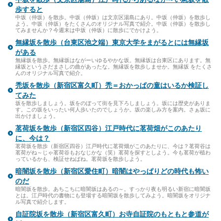
歩すると
中坂（仲坂）を散歩。中坂（仲坂）は文京区湯島にあり。中坂（仲坂）を散歩し
よう。中坂（仲坂）をたくさんのオリジナル写真で紹介。中坂（仲坂）を散歩し
てみませんか？今週末は中坂（仲坂）に散歩にでかけよう。
無縁坂を散歩（台東区池之端）東京大学をまがるとには無縁坂
がある
無縁坂を散歩。無縁坂はながーいゆるやかな坂。無縁坂は台東区にあります。無
縁坂というさだまさしの曲があったな。無縁坂を散歩しませか。無縁坂 をたくさ
んのオリジナル写真で紹介。
禿坂を散歩（新宿区富久町）禿＝おかっぱの童はいるか検証し
てみた
坂を散歩しましょう。坂をのぼって街を見下ろしましょう。坂には歴史がありま
す。この坂をいったい何人歩いたのでしょうか。坂の楽しみ方を案内。さぁ坂に
出かけましょう。
茗荷坂を散歩（新宿区四谷）江戸時代に茗荷畑がこのあたり
に、今は？
茗荷坂を散歩（新宿区四谷）江戸時代に茗荷畑がこのあたりに、今は？茗荷谷は
茗荷がね～じゃ茗荷谷もおなじかな（笑）茗荷を探すとしよう。今も茗荷が植わ
っているかも、検証せねばね。茗荷坂を散歩しよう。
暗闇坂を散歩（新宿区愛住町）暗闇はやっぱりどの時代も怖い
のだ
暗闇坂を散歩。あちこちに暗闇坂はあるの～。すっかり夜も明るい新宿に暗闇坂
とは。江戸時代の書物にも登場する暗闇坂を散歩してみよう。暗闇坂をオリジナ
ル写真で紹介します。
自証院坂を散歩（新宿区富久町）お寺自証院のもともと参道が