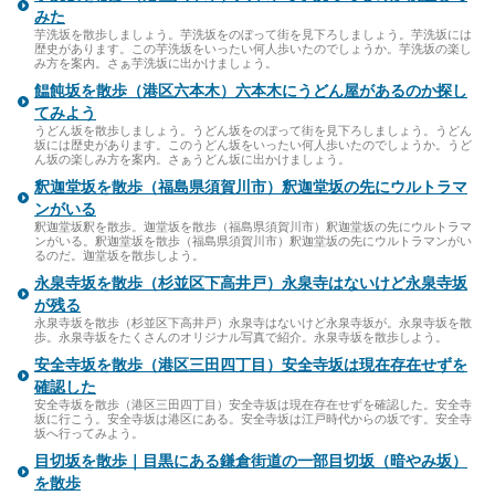
みた
芋洗坂を散歩しましょう。芋洗坂をのぼって街を見下ろしましょう。芋洗坂には
歴史があります。この芋洗坂をいったい何人歩いたのでしょうか。芋洗坂の楽し
み方を案内。さぁ芋洗坂に出かけましょう。
饂飩坂を散歩（港区六本木）六本木にうどん屋があるのか探し
てみよう
うどん坂を散歩しましょう。うどん坂をのぼって街を見下ろしましょう。うどん
坂には歴史があります。このうどん坂をいったい何人歩いたのでしょうか。うど
ん坂の楽しみ方を案内。さぁうどん坂に出かけましょう。
釈迦堂坂を散歩（福島県須賀川市）釈迦堂坂の先にウルトラマ
ンがいる
釈迦堂坂釈を散歩。迦堂坂を散歩（福島県須賀川市）釈迦堂坂の先にウルトラマ
ンがいる。釈迦堂坂を散歩（福島県須賀川市）釈迦堂坂の先にウルトラマンがい
るのだ。迦堂坂を散歩しよう。
永泉寺坂を散歩（杉並区下高井戸）永泉寺はないけど永泉寺坂
が残る
永泉寺坂を散歩（杉並区下高井戸）永泉寺はないけど永泉寺坂が。永泉寺坂を散
歩。永泉寺坂をたくさんのオリジナル写真で紹介。永泉寺坂を散歩しよう。
安全寺坂を散歩（港区三田四丁目）安全寺坂は現在存在せずを
確認した
安全寺坂を散歩（港区三田四丁目）安全寺坂は現在存在せずを確認した。安全寺
坂に行こう。安全寺坂は港区にある。安全寺坂は江戸時代からの坂です。安全寺
坂へ行ってみよう。
目切坂を散歩｜目黒にある鎌倉街道の一部目切坂（暗やみ坂）
を散歩