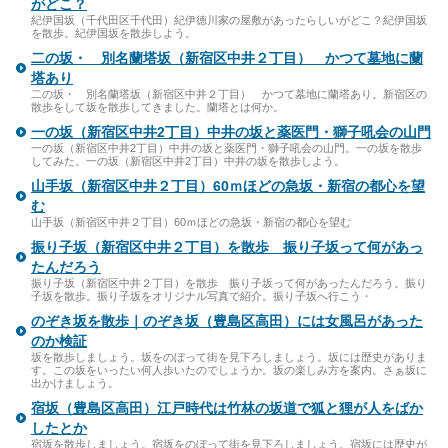
がどこ？
紀伊国坂（千代田区千代田）紀伊徳川家の屋敷があったらしいがどこ？紀伊国坂
を散歩。紀伊国坂を散歩しよう。
二の坂・ 別名蘭塔坂（新宿区中井２丁目） かつて墓地に蘭
塔あり
二の坂・ 別名蘭塔坂（新宿区中井２丁目） かつて墓地に蘭塔あり。新宿区の
散歩をして坂を散歩してきました。蘭塔とは何か。
一の坂（新宿区中井2丁目）中井の坂と薬医門・獅子吼会の山門
一の坂（新宿区中井2丁目）中井の坂と薬医門・獅子吼会の山門。一の坂を散歩
してみた。一の坂（新宿区中井2丁目）中井の坂を散歩しよう。
山手坂（新宿区中井２丁目）60ｍほどの急坂・新宿の都心を望
む
山手坂（新宿区中井２丁目）60ｍほどの急坂・新宿の都心を望む
振り子坂（新宿区中井２丁目）を散歩 振り子坂って何があっ
たんだろう
振り子坂（新宿区中井２丁目）を散歩 振り子坂って何があったんだろう。振り
子坂を散歩。振り子坂をオリジナル写真で紹介。振り子坂へ行こう・
のぞき坂を散歩｜のぞき坂（豊島区高田）には女風呂があった
のか検証
坂を散歩しましょう。坂をのぼって街を見下ろしましょう。坂には歴史がありま
す。この坂をいったい何人歩いたのでしょうか。坂の楽しみ方を案内。さぁ坂に
出かけましょう。
宿坂（豊島区高田）江戸時代は竹林の坂道で狐と狸が人をばか
したとか
宿坂を散歩しましょう。宿坂をのぼって街を見下ろしましょう。宿坂には歴史が