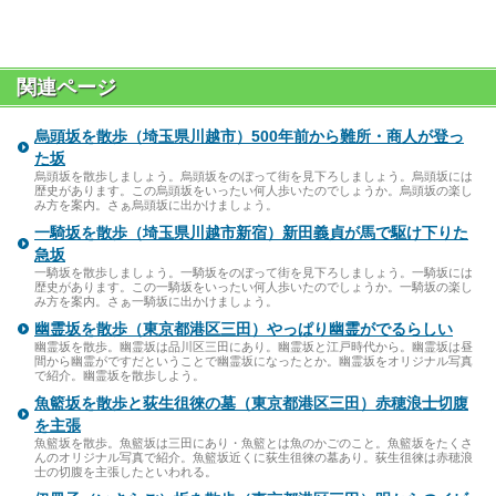
関連ページ
烏頭坂を散歩（埼玉県川越市）500年前から難所・商人が登っ
た坂
烏頭坂を散歩しましょう。烏頭坂をのぼって街を見下ろしましょう。烏頭坂には
歴史があります。この烏頭坂をいったい何人歩いたのでしょうか。烏頭坂の楽し
み方を案内。さぁ烏頭坂に出かけましょう。
一騎坂を散歩（埼玉県川越市新宿）新田義貞が馬で駆け下りた
急坂
一騎坂を散歩しましょう。一騎坂をのぼって街を見下ろしましょう。一騎坂には
歴史があります。この一騎坂をいったい何人歩いたのでしょうか。一騎坂の楽し
み方を案内。さぁ一騎坂に出かけましょう。
幽霊坂を散歩（東京都港区三田）やっぱり幽霊がでるらしい
幽霊坂を散歩。幽霊坂は品川区三田にあり。幽霊坂と江戸時代から。幽霊坂は昼
間から幽霊がですだということで幽霊坂になったとか。幽霊坂をオリジナル写真
で紹介。幽霊坂を散歩しよう。
魚籃坂を散歩と荻生徂徠の墓（東京都港区三田）赤穂浪士切腹
を主張
魚籃坂を散歩。魚籃坂は三田にあり・魚籃とは魚のかごのこと。魚籃坂をたくさ
んのオリジナル写真で紹介。魚籃坂近くに荻生徂徠の墓あり。荻生徂徠は赤穂浪
士の切腹を主張したといわれる。