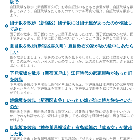
坂で
自証院坂を散歩（新宿区富久町）お寺自証院のもともと参道が坂。自証院坂を散
歩してみよう。自証院坂をたくさんのオリジナル写真で紹介。自証院坂を散歩し
よう。
団子坂を散歩（新宿区）団子坂には団子屋があったのか検証し
てみた
団子坂を散歩。団子坂にはきっと団子屋があったはず。団子坂は緩やかな坂。団
子坂をぶらぶら。団子坂に団子屋がないどういうこと？団子を探して団子坂。
夏目坂を散歩(新宿区喜久町）夏目漱石の家が坂の途中にあたら
しい
坂を散歩しましょう。坂をのぼって街を見下ろしましょう。坂には歴史がありま
す。この坂をいったい何人歩いたのでしょうか。坂の楽しみ方を案内。さぁ坂に
出かけましょう。
下戸塚坂を散歩（新宿区戸山）江戸時代の武家屋敷があった町
を散歩
下戸塚坂を散歩下戸塚坂は新宿区戸山にある坂。下戸塚坂は江戸時代の武家屋敷
があったそうだ。下戸塚坂を散歩しよう。下戸塚坂で歴史を感じてみるのはいか
がでしょうか。
焼餅坂を散歩（新宿区市谷）いったい誰が誰に焼き餅をやいた
のか
焼餅坂を散歩。焼餅坂焼餅坂は新宿区に。焼餅坂は誰が誰に焼き餅をやいたの
か、それを検証せねば。焼餅坂を散歩してその物語を確認せねば。焼き餅坂にで
かけよう。
紅葉坂を散歩（神奈川県横浜市）有島武郎の『或る女』が散歩
した坂
紅葉坂を散歩（神奈川県横浜市）有島武郎の『或る女』が散歩した坂・紅葉坂・