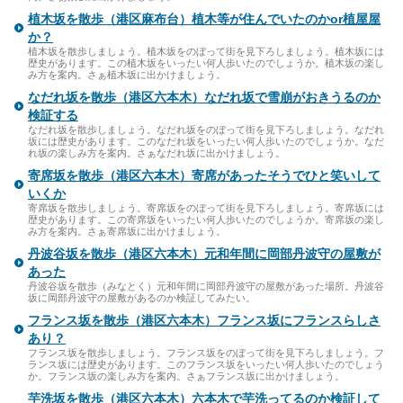
植木坂を散歩（港区麻布台）植木等が住んでいたのかor植屋屋
か？
植木坂を散歩しましょう。植木坂をのぼって街を見下ろしましょう。植木坂には
歴史があります。この植木坂をいったい何人歩いたのでしょうか。植木坂の楽し
み方を案内。さぁ植木坂に出かけましょう。
なだれ坂を散歩（港区六本木）なだれ坂で雪崩がおきうるのか
検証する
なだれ坂を散歩しましょう。なだれ坂をのぼって街を見下ろしましょう。なだれ
坂には歴史があります。このなだれ坂をいったい何人歩いたのでしょうか。なだ
れ坂の楽しみ方を案内。さぁなだれ坂に出かけましょう。
寄席坂を散歩（港区六本木）寄席があったそうでひと笑いして
いくか
寄席坂を散歩しましょう。寄席坂をのぼって街を見下ろしましょう。寄席坂には
歴史があります。この寄席坂をいったい何人歩いたのでしょうか。寄席坂の楽し
み方を案内。さぁ寄席坂に出かけましょう。
丹波谷坂を散歩（港区六本木）元和年間に岡部丹波守の屋敷が
あった
丹波谷坂を散歩（みなとく）元和年間に岡部丹波守の屋敷があった場所。丹波谷
坂に岡部丹波守の屋敷があるのか検証してみたい。
フランス坂を散歩（港区六本木）フランス坂にフランスらしさ
あり？
フランス坂を散歩しましょう。フランス坂をのぼって街を見下ろしましょう。フ
ランス坂には歴史があります。このフランス坂をいったい何人歩いたのでしょう
か。フランス坂の楽しみ方を案内。さぁフランス坂に出かけましょう。
芋洗坂を散歩（港区六本木）六本木で芋洗ってるのか検証して