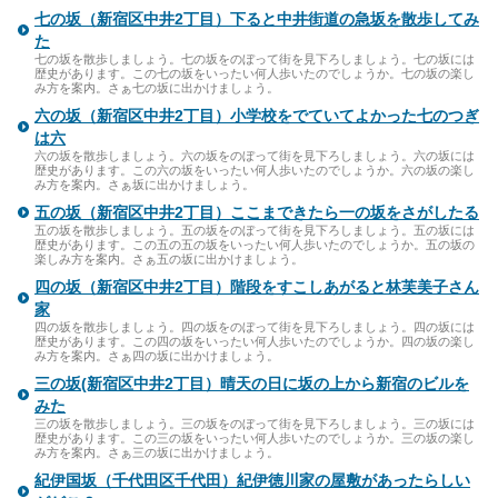
七の坂（新宿区中井2丁目）下ると中井街道の急坂を散歩してみ
た
七の坂を散歩しましょう。七の坂をのぼって街を見下ろしましょう。七の坂には
歴史があります。この七の坂をいったい何人歩いたのでしょうか。七の坂の楽し
み方を案内。さぁ七の坂に出かけましょう。
六の坂（新宿区中井2丁目）小学校をでていてよかった七のつぎ
は六
六の坂を散歩しましょう。六の坂をのぼって街を見下ろしましょう。六の坂には
歴史があります。この六の坂をいったい何人歩いたのでしょうか。六の坂の楽し
み方を案内。さぁ坂に出かけましょう。
五の坂（新宿区中井2丁目）ここまできたら一の坂をさがしたる
五の坂を散歩しましょう。五の坂をのぼって街を見下ろしましょう。五の坂には
歴史があります。この五の五の坂をいったい何人歩いたのでしょうか。五の坂の
楽しみ方を案内。さぁ五の坂に出かけましょう。
四の坂（新宿区中井2丁目）階段をすこしあがると林芙美子さん
家
四の坂を散歩しましょう。四の坂をのぼって街を見下ろしましょう。四の坂には
歴史があります。この四の坂をいったい何人歩いたのでしょうか。四の坂の楽し
み方を案内。さぁ四の坂に出かけましょう。
三の坂(新宿区中井2丁目）晴天の日に坂の上から新宿のビルを
みた
三の坂を散歩しましょう。三の坂をのぼって街を見下ろしましょう。三の坂には
歴史があります。この三の坂をいったい何人歩いたのでしょうか。三の坂の楽し
み方を案内。さぁ三の坂に出かけましょう。
紀伊国坂（千代田区千代田）紀伊徳川家の屋敷があったらしい