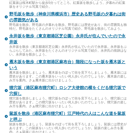
紅葉坂は桜木町駅から徒歩5分ってところ。紅葉坂を散歩しよう。夕暮れの紅葉
坂をオリジナル写真で紹介。
野毛坂を散歩（神奈川県横浜市）歴史ある野毛坂の夕暮れは街
の雰囲気がある
野毛坂を散歩。野毛坂の夕暮れを散歩。野毛坂には歴史があり、街の雰囲気も独
特だ。野毛坂をたくさんのオリジナル写真で紹介。野毛坂を散歩してみよう。
永井坂を散歩（東京都港区芝公園）永井氏が住んでいたので永
井坂
永井坂を散歩（東京都港区芝公園）永井氏が住んでいたので永井坂。永井坂をぶ
らぶらしてみた。永井坂をたくさんのオリジナル写真で紹介。永井氏の痕跡はな
い。永井坂を散歩しよう。
雁木坂を散歩（東京都港区麻布台）階段になった坂を雁木坂と
いう
雁木坂を散歩しましょう。雁木坂をのぼって街を見下ろしましょう。雁木坂には
歴史があります。この雁木坂をいったい何人歩いたのでしょうか。雁木坂の楽し
み方を案内。さぁ雁木坂に出かけましょう。
狸穴坂（港区麻布狸穴町）ロシア大使館の横をくだる狸穴坂で
穴探し
狸穴坂を散歩しましょう。狸穴坂をのぼって街を見下ろしましょう。狸穴坂には
歴史があります。この狸穴坂をいったい何人歩いたのでしょうか。狸穴坂の楽し
み方を案内。さぁ狸穴坂に出かけましょう。
鼠坂を散歩（港区麻布狸穴町）江戸時代の人はこんな道を鼠坂
と呼ぶ
鼠坂を散歩しましょう。鼠坂をのぼって街を見下ろしましょう。鼠坂には歴史が
あります。この鼠坂をいったい何人歩いたのでしょうか。鼠坂の楽しみ方を案
内。さぁ鼠坂に出かけましょう。