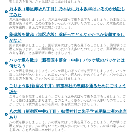
楽しみ方を案内。さぁ九郎九坂に出かけましょう。
乃木坂（港区赤坂八丁目）乃木坂に乃木坂46はいるのか検証し
てみた
乃木坂を散歩しましょう。乃木坂をのぼって街を見下ろしましょう。乃木坂には
歴史があります。この乃木坂をいったい何人歩いたのでしょうか。乃木坂の楽し
み方を案内。さぁ乃木坂に出かけましょう。
薬研坂を散歩（港区赤坂）薬研ってどんなかたちか妄想するし
かない
薬研坂を散歩しましょう。薬研坂をのぼって街を見下ろしましょう。薬研坂には
歴史があります。この薬研坂をいったい何人歩いたのでしょうか。薬研坂の楽し
み方を案内。さぁ薬研坂に出かけましょう。
バッケ坂を散歩（新宿区中落合・中井）バッケ坂のバッケとは
何だろう
バッケ坂を散歩しましょう。バッケ坂をのぼって街を見下ろしましょう。バッケ
坂には歴史があります。この坂をいったい何人歩いたのでしょうか。バッケ坂の
楽しみ方を案内。さぁバッケ坂に出かけましょう。
ごりょう坂(新宿区中井）御霊神社の裏側を通るためにごりょう
坂か
ごりょう坂を散歩しましょう。ごりょう坂をのぼって街を見下ろしましょう。ご
りょう坂には歴史があります。このごりょう坂をいったい何人歩いたのでしょう
か。ごりょう坂の楽しみ方を案内。さぁ坂に出かけましょう。
八の坂（新宿区中井2丁目）御霊神社に朱子学者尾藤二洲の名言
あり
八の坂を散歩しましょう。八の坂をのぼって街を見下ろしましょう。八の坂には
歴史があります。八の坂をいったい何人歩いたのでしょうか。八の坂の楽しみ方
を案内。さぁ八の坂に出かけましょう。