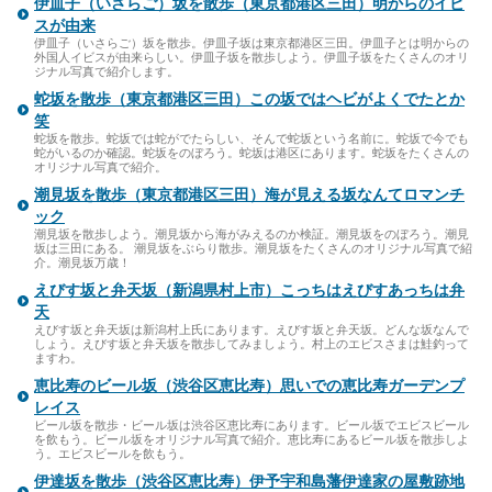
伊皿子（いさらご）坂を散歩（東京都港区三田）明からのイビ
スが由来
伊皿子（いさらご）坂を散歩。伊皿子坂は東京都港区三田。伊皿子とは明からの
外国人イビスが由来らしい。伊皿子坂を散歩しよう。伊皿子坂をたくさんのオリ
ジナル写真で紹介します。
蛇坂を散歩（東京都港区三田）この坂ではヘビがよくでたとか
笑
蛇坂を散歩。蛇坂では蛇がでたらしい、そんで蛇坂という名前に。蛇坂で今でも
蛇がいるのか確認。蛇坂をのぼろう。蛇坂は港区にあります。蛇坂をたくさんの
オリジナル写真で紹介。
潮見坂を散歩（東京都港区三田）海が見える坂なんてロマンチ
ック
潮見坂を散歩しよう。潮見坂から海がみえるのか検証。潮見坂をのぼろう。潮見
坂は三田にある。 潮見坂をぶらり散歩。潮見坂をたくさんのオリジナル写真で紹
介。潮見坂万歳！
えびす坂と弁天坂（新潟県村上市）こっちはえびすあっちは弁
天
えびす坂と弁天坂は新潟村上氏にあります。えびす坂と弁天坂。どんな坂なんで
しょう。えびす坂と弁天坂を散歩してみましょう。村上のエビスさまは鮭釣って
ますわ。
恵比寿のビール坂（渋谷区恵比寿）思いでの恵比寿ガーデンプ
レイス
ビール坂を散歩・ビール坂は渋谷区恵比寿にあります。ビール坂でエビスビール
を飲もう。ビール坂をオリジナル写真で紹介。恵比寿にあるビール坂を散歩しよ
う。エビスビールを飲もう。
伊達坂を散歩（渋谷区恵比寿）伊予宇和島藩伊達家の屋敷跡地