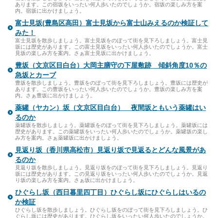
あります。この宿坂をいったい何人歩いたのでしょうか。宿坂の楽しみ方を案
内。宿坂に出かけましょう。
富士見坂(豊島区高田）富士見坂から富士山みえるのか検証して
みた！
富士見坂を散歩しましょう。富士見坂をのぼって街を見下ろしましょう。富士見
坂には歴史があります。この富士見坂をいったい何人歩いたのでしょうか。富士
見坂の楽しみ方を案内。さぁ富士見坂に出かけましょう。
豊坂（文京区目白台）大岡主膳守の下屋敷跡 傾斜角度10％の
急坂とカーブ
豊坂を散歩しましょう。豊坂をのぼって街を見下ろしましょう。豊坂には歴史が
あります。この豊坂をいったい何人歩いたのでしょうか。豊坂の楽しみ方を案
内。さぁ豊坂に出かけましょう。
薬罐（ヤカン）坂（文京区目白台） 夜間坂ともいう薬罐はい
るのか
薬罐坂を散歩しましょう。薬罐坂をのぼって街を見下ろしましょう。薬罐坂には
歴史があります。この薬罐坂をいったい何人歩いたのでしょうか。薬罐坂の楽し
み方を案内。さぁ薬罐坂に出かけましょう。
見返り坂（香川県高松市）見返り坂で見返るとどんな風景があ
るのか
見返り坂を散歩しましょう。見返り坂をのぼって街を見下ろしましょう。見返り
坂には歴史があります。この見返り坂をいったい何人歩いたのでしょうか。見返
り坂の楽しみ方を案内。さぁ坂に出かけましょう。
ひぐらし坂（西日暮里四丁目）ひぐらし坂にひぐらしはいるの
か検証
ひぐらし坂を散歩しましょう。ひぐらし坂をのぼって街を見下ろしましょう。ひ
ぐらし坂には歴史があります。ひぐらし坂をいったい何人歩いたのでしょうか。