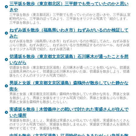
三平坂を散歩（東京都北区）三平餅でも売っていたのかと思い
きや
三平坂を散歩（東京都北区）三平餅でも売っていたのかと思いきや。三平坂は,室
町時代から。三平坂のぼってみよう。三平坂をオリジナル写真で「紹介します。
三平坂を散歩しよう。
ねずみ坂を散歩（福島県いわき市）ねずみがいるのか検証して
みた
ねずみ坂を散歩（福島県いわき市）ねずみがいるのか検証してみた。ねずみ坂を
ぶらり散歩。ねずみ坂だし、ねずみがいるか当然検証するのがルール。ねずみ坂
をオリジナル写真で紹介。ねずみ坂万歳！
切通坂を散歩（東京都文京区湯島）石川啄木が通ったことを想
いながら
切通坂を散歩（東京都文京区湯島）石川啄木が通ったことを想いながら。切通坂
は湯島天神のちかく。切通坂は石川啄木が歩いた坂。切通坂を散歩しよう。切通
坂をたくさんのオリジナル写真で紹介。
男坂と女坂（東京都文京区湯島）森鴎外が散歩していた静かな
街を
男坂と女坂（東京都文京区湯島）森鴎外が散歩していた静かな街を。男坂と女坂
を散歩しよう。男坂と女坂をオリジナル写真で紹介。男坂と女坂をぶらり散歩。
男坂と女坂を森鴎外も散歩したらしい。
実盛坂を散歩｜木曽義仲との戦いで討たれた実盛さんが住んで
いた場所
実盛坂を散歩しましょ。実盛坂は実盛さんが住んでいた場所。実盛坂をたくさん
のオリジナル写真で紹介。実盛坂を散歩しませんか。実盛坂で実盛さんを湯島天
神のすぐ近くです。実盛坂を特集。
中坂を散歩（文京区湯島）江戸時代からあるなが～い急坂を散