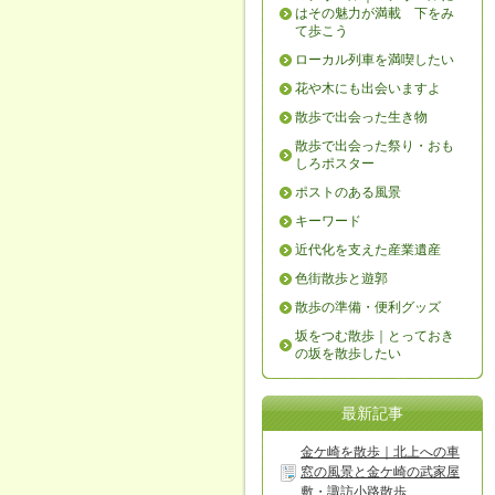
はその魅力が満載 下をみ
て歩こう
ローカル列車を満喫したい
花や木にも出会いますよ
散歩で出会った生き物
散歩で出会った祭り・おも
しろポスター
ポストのある風景
キーワード
近代化を支えた産業遺産
色街散歩と遊郭
散歩の準備・便利グッズ
坂をつむ散歩｜とっておき
の坂を散歩したい
最新記事
金ケ崎を散歩｜北上への車
窓の風景と金ケ崎の武家屋
敷・諏訪小路散歩