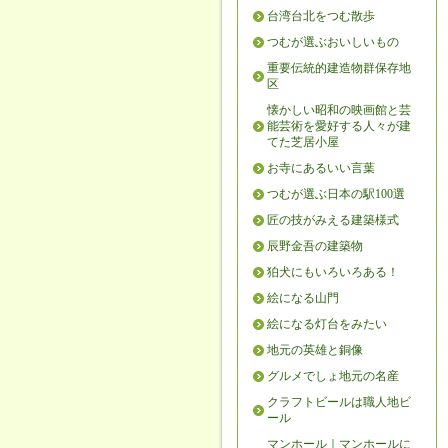
台湾台北をつむ散歩
つむが選ぶおいしいもの
重要伝統的建造物群保存地
区
懐かしい昭和の映画館と芸
能芸術を愛好する人々が建
てた芝居小屋
お寺にあるいい言葉
つむが選ぶ日本の駅100選
匠の技がみえる建築様式
辰野金吾の建築物
狛犬にもいろいろある！
絵になる山門
絵になる灯台をみたい
地元の英雄と銅像
グルメでしょ地元の名産
クラフトビールは職人地ビ
ール
マンホール｜マンホールに