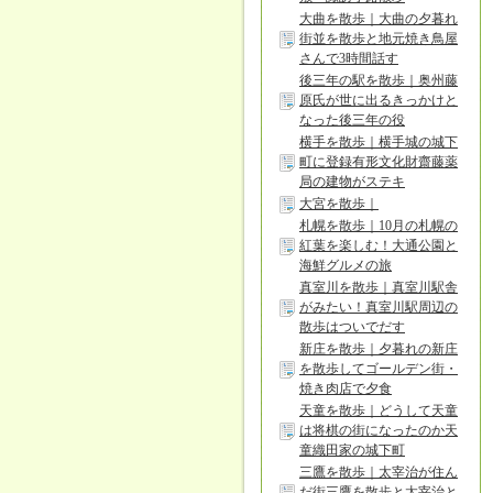
大曲を散歩｜大曲の夕暮れ
街並を散歩と地元焼き鳥屋
さんで3時間話す
後三年の駅を散歩｜奥州藤
原氏が世に出るきっかけと
なった後三年の役
横手を散歩｜横手城の城下
町に登録有形文化財齋藤薬
局の建物がステキ
大宮を散歩｜
札幌を散歩｜10月の札幌の
紅葉を楽しむ！大通公園と
海鮮グルメの旅
真室川を散歩｜真室川駅舎
がみたい！真室川駅周辺の
散歩はついでだす
新庄を散歩｜夕暮れの新庄
を散歩してゴールデン街・
焼き肉店で夕食
天童を散歩｜どうして天童
は将棋の街になったのか天
童織田家の城下町
三鷹を散歩｜太宰治が住ん
だ街三鷹を散歩と太宰治と