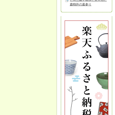
森鴎外の墓参り